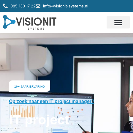
085 130 17 22
info@visionit-systems.nl
IT systemen
Service & Support
10+ JAAR ERVARING
Op zoek naar een IT project manager?
IT project