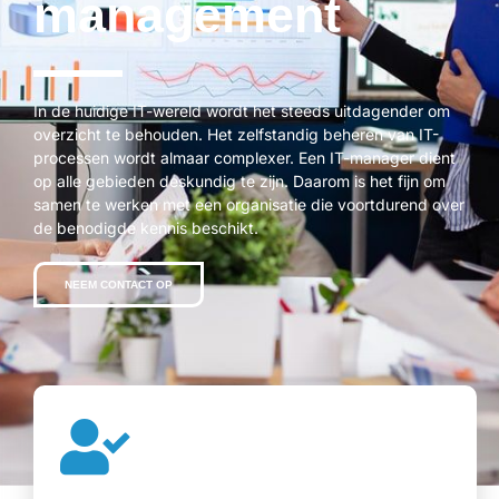
management
In de huidige IT-wereld wordt het steeds uitdagender om
overzicht te behouden. Het zelfstandig beheren van IT-
processen wordt almaar complexer. Een IT-manager dient
op alle gebieden deskundig te zijn. Daarom is het fijn om
samen te werken met een organisatie die voortdurend over
de benodigde kennis beschikt.
NEEM CONTACT OP