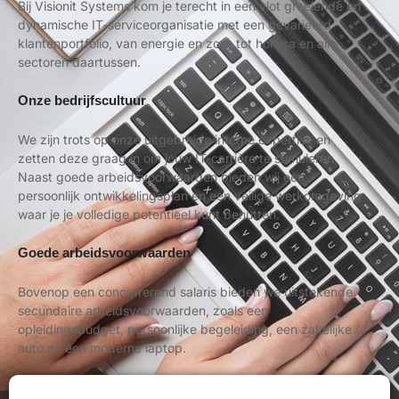
Bij Visionit Systems kom je terecht in een vlot groeiende en
dynamische IT-serviceorganisatie met een gevarieerd
klantenportfolio, van energie en zorg tot horeca en alle
sectoren daartussen.
Onze bedrijfscultuur
We zijn trots op onze uitgebreide interne expertise en
zetten deze graag in om jouw IT-carrière te stimuleren.
Naast goede arbeidsvoorwaarden bieden wij een
persoonlijk ontwikkelingsplan en een veilige werkomgeving
waar je je volledige potentieel kunt benutten.
Goede arbeidsvoorwaarden
Bovenop een concurrerend salaris bieden we uitstekende
secundaire arbeidsvoorwaarden, zoals een
opleidingsbudget, persoonlijke begeleiding, een zakelijke
auto en een moderne laptop.