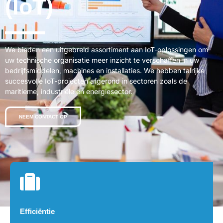
(IoT)
We bieden een uitgebreid assortiment aan IoT-oplossingen om
uw technische organisatie meer inzicht te verschaffen in uw
bedrijfsmiddelen, machines en installaties. We hebben talrijke
succesvolle IoT-projecten afgerond in sectoren zoals de
maritieme, industriële en energiesector.
NEEM CONTACT OP
Efficiëntie