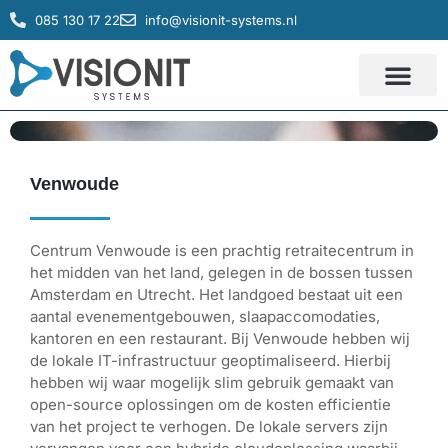
085 130 17 22
info@visionit-systems.nl
IT systemen
Service & Support
Venwoude
Centrum Venwoude is een prachtig retraitecentrum in
het midden van het land, gelegen in de bossen tussen
Amsterdam en Utrecht. Het landgoed bestaat uit een
aantal evenementgebouwen, slaapaccomodaties,
kantoren en een restaurant. Bij Venwoude hebben wij
de lokale IT-infrastructuur geoptimaliseerd. Hierbij
hebben wij waar mogelijk slim gebruik gemaakt van
open-source oplossingen om de kosten efficientie
van het project te verhogen. De lokale servers zijn