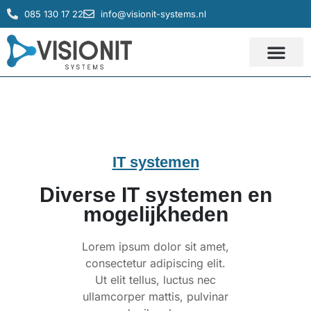
085 130 17 22
info@visionit-systems.nl
IT systemen
Service & Support
IT systemen
Diverse IT systemen en
mogelijkheden
Lorem ipsum dolor sit amet,
consectetur adipiscing elit.
Ut elit tellus, luctus nec
ullamcorper mattis, pulvinar