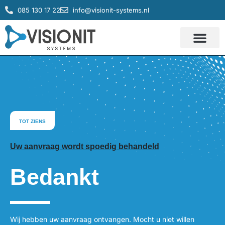
085 130 17 22
info@visionit-systems.nl
IT systemen
Service & Support
TOT ZIENS
Uw aanvraag wordt spoedig behandeld
Bedankt
Wij hebben uw aanvraag ontvangen. Mocht u niet willen